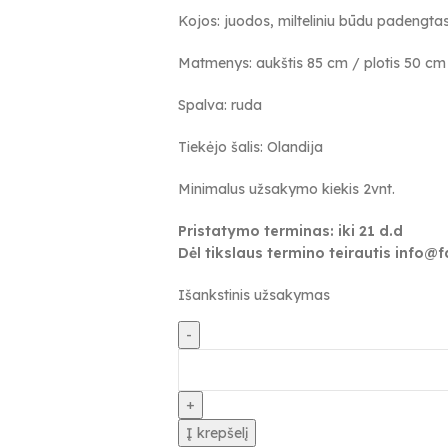
Kojos: juodos, milteliniu būdu padengtas
Matmenys: aukštis 85 cm / plotis 50 cm 
Spalva: ruda
Tiekėjo šalis: Olandija
Minimalus užsakymo kiekis 2vnt.
Pristatymo terminas: iki 21 d.d
Dėl tikslaus termino teirautis info@
Išankstinis užsakymas
Į krepšelį