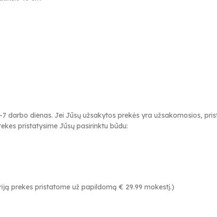
-7 darbo dienas. Jei Jūsų užsakytos prekės yra užsakomosios, prista
ekes pristatysime Jūsų pasirinktu būdu:
neriją prekes pristatome už papildomą € 29.99 mokestį.)