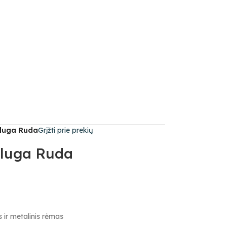
luga Ruda
Grįžti prie prekių
eluga Ruda
 ir metalinis rėmas