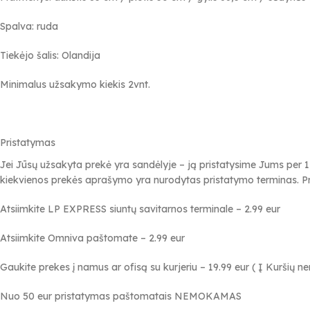
Spalva: ruda
Tiekėjo šalis: Olandija
Minimalus užsakymo kiekis 2vnt.
Pristatymas
Jei Jūsų užsakyta prekė yra sandėlyje – ją pristatysime Jums per 1
kiekvienos prekės aprašymo yra nurodytas pristatymo terminas. Pr
Atsiimkite LP EXPRESS siuntų savitarnos terminale – 2.99 eur
Atsiimkite Omniva paštomate – 2.99 eur
Gaukite prekes į namus ar ofisą su kurjeriu – 19.99 eur ( Į Kuršių 
Nuo 50 eur pristatymas paštomatais NEMOKAMAS