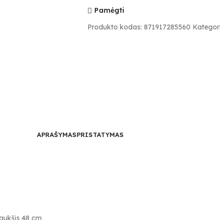
Pamėgti
Produkto kodas:
871917285560
Kategori
APRAŠYMAS
PRISTATYMAS
 aukšis 48 cm