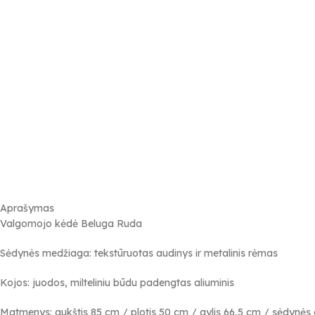
Aprašymas
Valgomojo kėdė Beluga Ruda
Sėdynės medžiaga: tekstūruotas audinys ir metalinis rėmas
Kojos: juodos, milteliniu būdu padengtas aliuminis
Matmenys: aukštis 85 cm / plotis 50 cm / gylis 66,5 cm / sėdynės