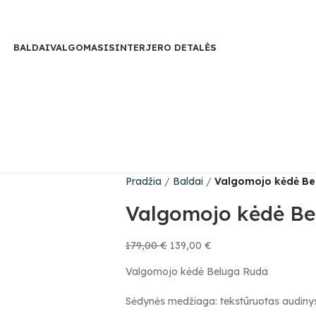
BALDAI
VALGOMASIS
INTERJERO DETALĖS
Pradžia
Baldai
Valgomojo kėdė Be
Valgomojo kėdė B
179,00
€
139,00
€
Valgomojo kėdė Beluga Ruda
Sėdynės medžiaga: tekstūruotas audinys