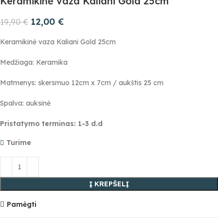
Keramikinė vaza Kaliani Gold 25cm
12,00
€
19,90
€
Keramikinė vaza Kaliani Gold 25cm
Medžiaga: Keramika
Matmenys: skersmuo 12cm x 7cm /
aukštis 25 cm
Spalva: auksinė
Pristatymo terminas: 1-3 d.d
Turime
Į KREPŠELĮ
Pamėgti