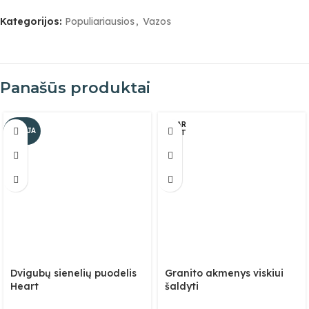
Kategorijos:
Populiariausios
,
Vazos
Panašūs produktai
IŠPAR
AKCIJA
DUOT
A
Dvigubų sienelių puodelis
Granito akmenys viskiui
Heart
šaldyti