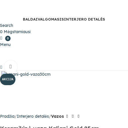
BALDAI
VALGOMASIS
INTERJERO DETALĖS
Search
0
Mėgstamiausi
0
Menu
Click to enlarge
0
AKCIJA
Pradžia
Interjero detalės
Vazos