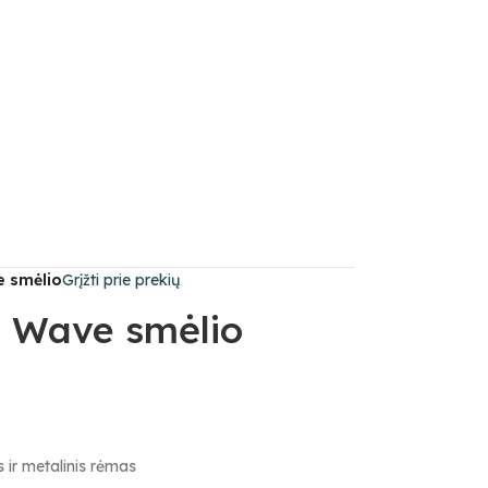
 smėlio
Grįžti prie prekių
 Wave smėlio
 ir metalinis rėmas