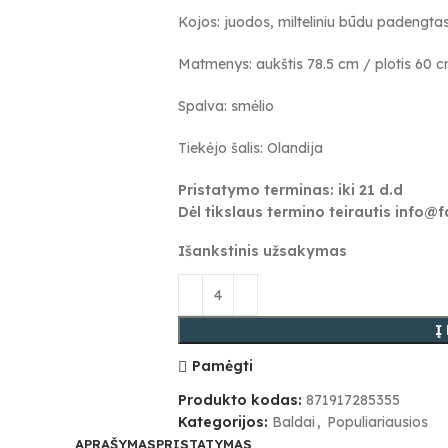
Kojos: juodos, milteliniu būdu padengtas
Matmenys: aukštis 78.5 cm / plotis 60 c
Spalva: smėlio
Tiekėjo šalis: Olandija
Pristatymo terminas: iki 21 d.d
Dėl tikslaus termino teirautis info@
Išankstinis užsakymas
Į
Pamėgti
Produkto kodas:
871917285355
Kategorijos:
Baldai
,
Populiariausios
APRAŠYMAS
PRISTATYMAS