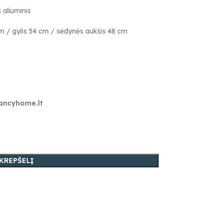
 aliuminis
m / gylis 54 cm / sėdynės aukšis 48 cm
fancyhome.lt
 KREPŠELĮ