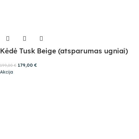
Kėdė Tusk Beige (atsparumas ugniai)
179,00
€
199,00
€
Akcija