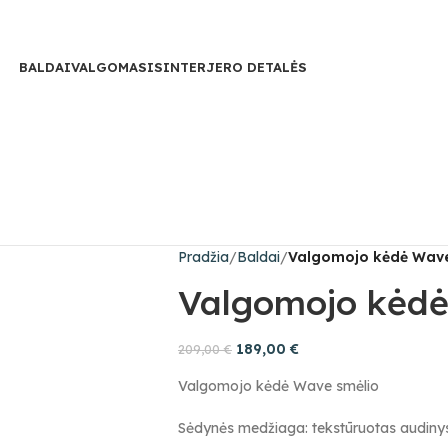
BALDAI
VALGOMASIS
INTERJERO DETALĖS
Pradžia
Baldai
Valgomojo kėdė Wave
Valgomojo kėdė
189,00
€
209,00
€
Valgomojo kėdė Wave smėlio
Sėdynės medžiaga: tekstūruotas audinys