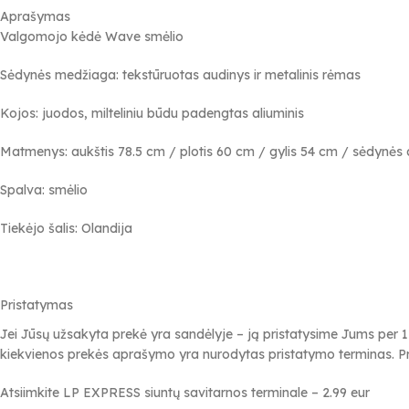
Aprašymas
Valgomojo kėdė Wave smėlio
Sėdynės medžiaga: tekstūruotas audinys ir metalinis rėmas
Kojos: juodos, milteliniu būdu padengtas aliuminis
Matmenys: aukštis 78.5 cm / plotis 60 cm / gylis 54 cm / sėdynės
Spalva: smėlio
Tiekėjo šalis: Olandija
Pristatymas
Jei Jūsų užsakyta prekė yra sandėlyje – ją pristatysime Jums per 1
kiekvienos prekės aprašymo yra nurodytas pristatymo terminas. Pr
Atsiimkite LP EXPRESS siuntų savitarnos terminale – 2.99 eur