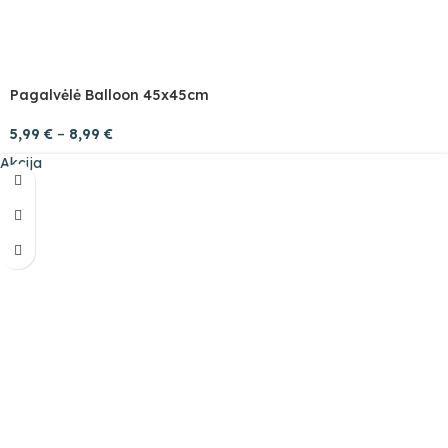
Pagalvėlė Balloon 45x45cm
5,99
€
–
8,99
€
Akcija