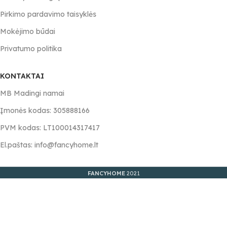
Pirkimo pardavimo taisyklės
Mokėjimo būdai
Privatumo politika
KONTAKTAI
MB Madingi namai
Įmonės kodas: 305888166
PVM kodas: LT100014317417
El.paštas: info@fancyhome.lt
FANCYHOME
2021
3,99
€
–
PASIRINKINE
Pagalvėlė Merry
Christmas 45x45cm
4,99
€
SAVYBĘ