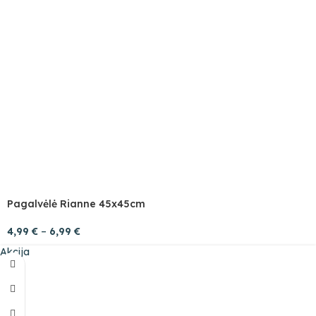
Pagalvėlė Rianne 45x45cm
4,99
€
–
6,99
€
Akcija