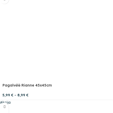
Pagalvėlė Rianne 45x45cm
5,99
€
–
8,99
€
Akcija