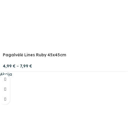
Pagalvėlė Lines Ruby 45x45cm
4,99
€
–
7,99
€
Akcija